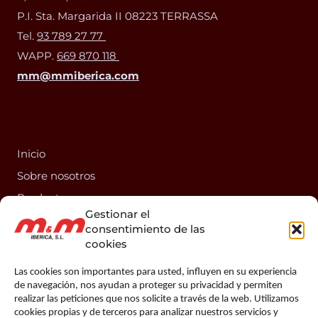
P.I. Sta. Margarida II 08223 TERRASSA
Tel.
93 789 27 77
WAPP.
669 870 118
mm@mmiberica.com
Inicio
Sobre nosotros
Productos
Gestionar el
Información técnica
consentimiento de las
Contacto
cookies
Las cookies son importantes para usted, influyen en su experiencia
de navegación, nos ayudan a proteger su privacidad y permiten
realizar las peticiones que nos solicite a través de la web. Utilizamos
cookies propias y de terceros para analizar nuestros servicios y