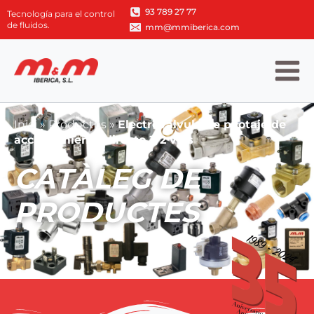
93 789 27 77
Tecnología para el control
de fluidos.
mm@mmiberica.com
Inici
»
Productos
»
Electroválvula de pilotaje de
accionamiento directo 3/2 vías
CATÀLEG DE
PRODUCTES