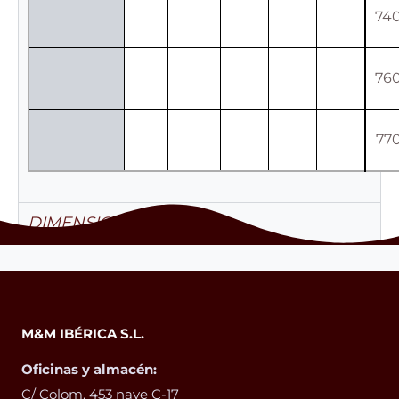
74
76
77
DIMENSIONS I PESOS
M&M IBÉRICA S.L.
Oficinas y almacén:
C/ Colom, 453 nave C-17