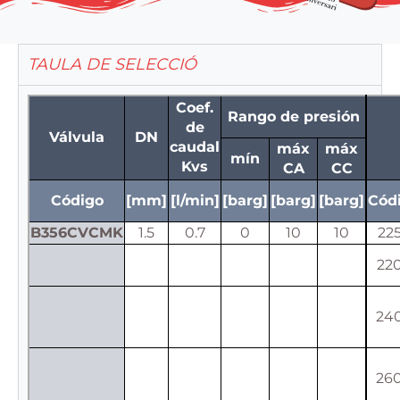
TAULA DE SELECCIÓ
Coef.
Rango de presión
de
Válvula
DN
caudal
máx
máx
mín
Kvs
CA
CC
Código
[mm]
[l/min]
[barg]
[barg]
[barg]
Cód
B356CVCMK
1.5
0.7
0
10
10
22
22
24
26