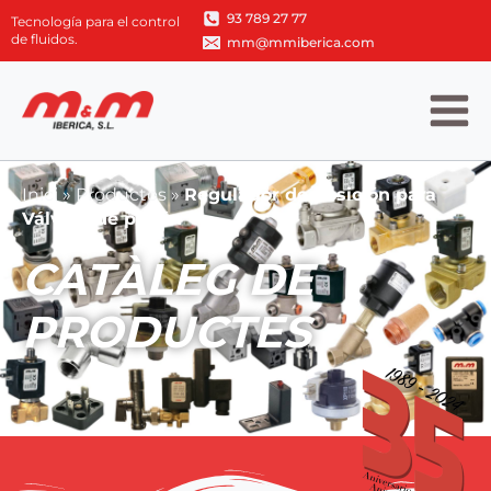
93 789 27 77
Tecnología para el control
de fluidos.
mm@mmiberica.com
Inici
»
Productos
»
Regulador de posición para
Válvula de pistón
CATÀLEG DE
PRODUCTES