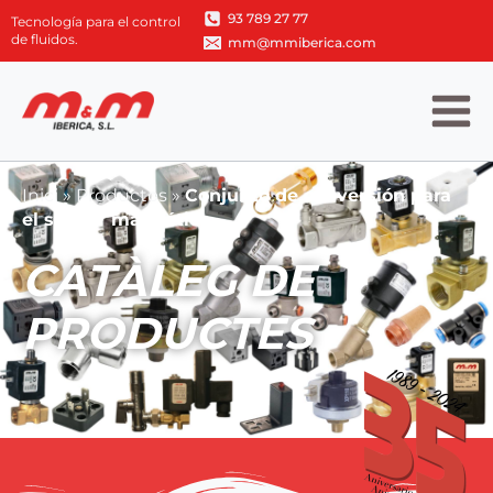
93 789 27 77
Tecnología para el control
de fluidos.
mm@mmiberica.com
Inici
»
Productos
»
Conjunto de conversión para
el sensor magnético
CATÀLEG DE
PRODUCTES