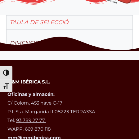
TAULA DE SELECCIÓ
DIMENSIONS I PESOS
Alternar alto contraste
M&M IBÉRICA S.L.
Alternar tamaño de letra
Oficinas y almacén:
C/ Colom, 453 nave C-17
P.I. Sta. Margarida II 08223 TERRASSA
Tel.
93 789 27 77
WAPP.
669 870 118
mm@mmiberica.com