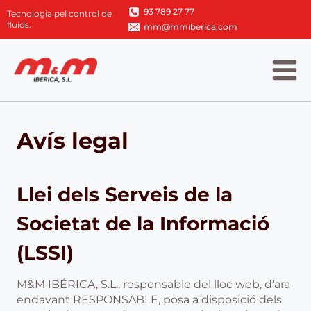
Vés
93 789 27 77
Tecnologia pel control de
al
fluids.
mm@mmiberica.com
contingut
Avís legal
Llei dels Serveis de la
Societat de la Informació
(LSSI)
M&M IBÉRICA, S.L., responsable del lloc web, d’ara
endavant RESPONSABLE, posa a disposició dels