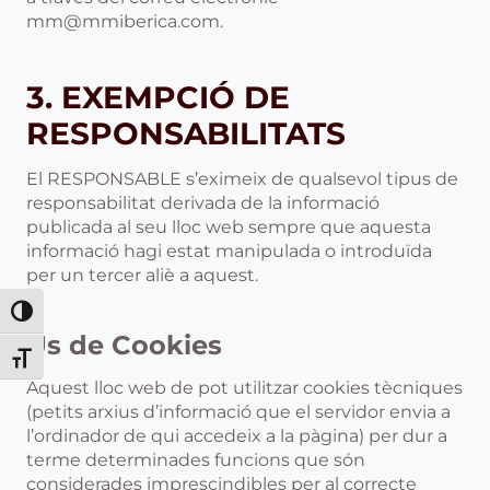
mm@mmiberica.com.
3. EXEMPCIÓ DE
RESPONSABILITATS
El RESPONSABLE s’eximeix de qualsevol tipus de
responsabilitat derivada de la informació
publicada al seu lloc web sempre que aquesta
informació hagi estat manipulada o introduïda
per un tercer aliè a aquest.
Toggle High Contrast
Ús de Cookies
Toggle Font size
Aquest lloc web de pot utilitzar cookies tècniques
(petits arxius d’informació que el servidor envia a
l’ordinador de qui accedeix a la pàgina) per dur a
terme determinades funcions que són
considerades imprescindibles per al correcte