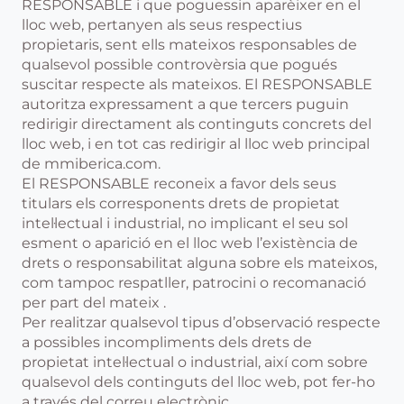
RESPONSABLE i que poguessin aparèixer en el
lloc web, pertanyen als seus respectius
propietaris, sent ells mateixos responsables de
qualsevol possible controvèrsia que pogués
suscitar respecte als mateixos. El RESPONSABLE
autoritza expressament a que tercers puguin
redirigir directament als continguts concrets del
lloc web, i en tot cas redirigir al lloc web principal
de mmiberica.com.
El RESPONSABLE reconeix a favor dels seus
titulars els corresponents drets de propietat
intel·lectual i industrial, no implicant el seu sol
esment o aparició en el lloc web l’existència de
drets o responsabilitat alguna sobre els mateixos,
com tampoc respatller, patrocini o recomanació
per part del mateix .
Per realitzar qualsevol tipus d’observació respecte
a possibles incompliments dels drets de
propietat intel·lectual o industrial, així com sobre
qualsevol dels continguts del lloc web, pot fer-ho
a través del correu electrònic