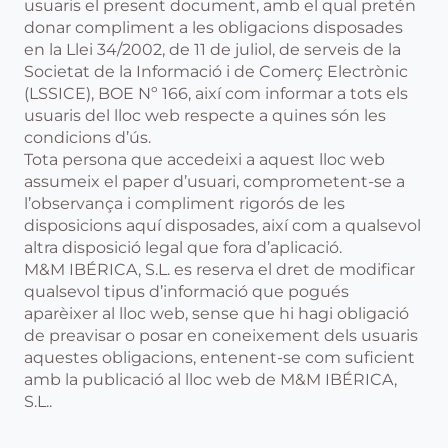
usuaris el present document, amb el qual pretén
donar compliment a les obligacions disposades
en la Llei 34/2002, de 11 de juliol, de serveis de la
Societat de la Informació i de Comerç Electrònic
(LSSICE), BOE Nº 166, així com informar a tots els
usuaris del lloc web respecte a quines són les
condicions d’ús.
Tota persona que accedeixi a aquest lloc web
assumeix el paper d’usuari, comprometent-se a
l’observança i compliment rigorós de les
disposicions aquí disposades, així com a qualsevol
altra disposició legal que fora d’aplicació.
M&M IBÉRICA, S.L. es reserva el dret de modificar
qualsevol tipus d’informació que pogués
aparèixer al lloc web, sense que hi hagi obligació
de preavisar o posar en coneixement dels usuaris
aquestes obligacions, entenent-se com suficient
amb la publicació al lloc web de M&M IBÉRICA,
S.L..