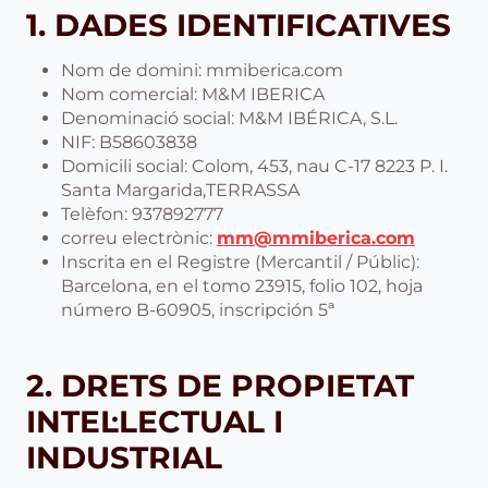
1. DADES IDENTIFICATIVES
Nom de domini: mmiberica.com
Nom comercial: M&M IBERICA
Denominació social: M&M IBÉRICA, S.L.
NIF: B58603838
Domicili social: Colom, 453, nau C-17 8223 P. I.
Santa Margarida,TERRASSA
Telèfon: 937892777
correu electrònic:
mm@mmiberica.com
Inscrita en el Registre (Mercantil / Públic):
Barcelona, en el tomo 23915, folio 102, hoja
número B-60905, inscripción 5ª
2. DRETS DE PROPIETAT
INTEL·LECTUAL I
INDUSTRIAL